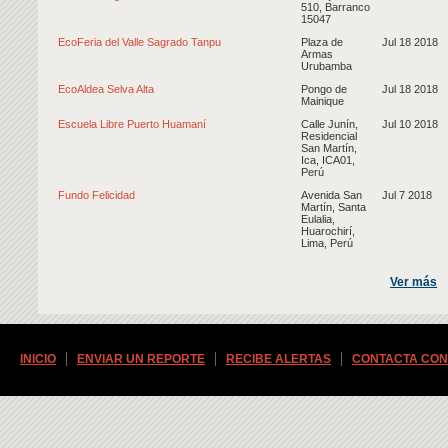
510, Barranco
15047
EcoFeria del Valle Sagrado Tanpu
Plaza de
Jul 18 2018
Armas
Urubamba
EcoAldea Selva Alta
Pongo de
Jul 18 2018
Mainique
Escuela Libre Puerto Huamaní
Calle Junín,
Jul 10 2018
Residencial
San Martín,
Ica, ICA01,
Perú
Fundo Felicidad
Avenida San
Jul 7 2018
Martín, Santa
Eulalia,
Huarochirí,
Lima, Perú
Ver más
INICIO
ENVIAR UN REPORTE
RECIBE ALERTAS
CONTACTA CON