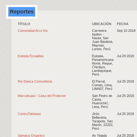
Reportes
TÍTULO
UBICACIÓN
FECHA
Comunidad Arco Iris
Carretera
Sep 10 2018
Iquitos -
Nauta, San
Juan Bautista,
Maynas,
Loreto, Perú
Eutopia Ecoaldea
Eutopia,
Jul 29 2018
Panamericana
Norte, Reque,
Chiclayo,
Lambayeque,
Perú
Rio Danza Comunitaria
El Parral,
Jul 25 2018
Comas, Lima,
LIMA07, Perú
Marcahuasi - Casa del Protector
San Pedro de
Jul 25 2018
Casta,
Huarochirí,
Lima, Perú
CentroTakiwasi
Jirón
Jul 25 2018
Bellavista,
Tarapoto, San
Martín, 22202,
Perú
Samaca Organico
Av Tejada
Jul 25 2018