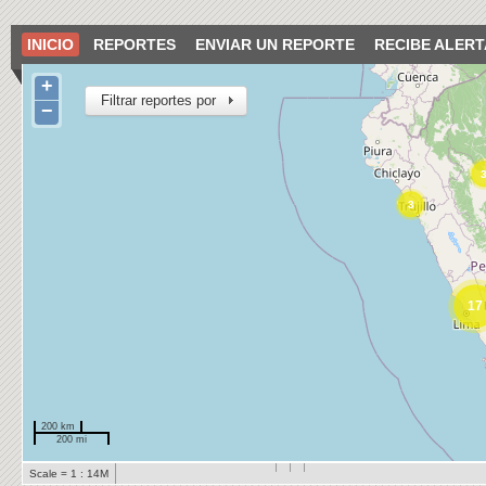
INICIO
REPORTES
ENVIAR UN REPORTE
RECIBE ALERT
+
Filtrar reportes por
−
3
17
200 km
200 mi
Scale = 1 : 14M